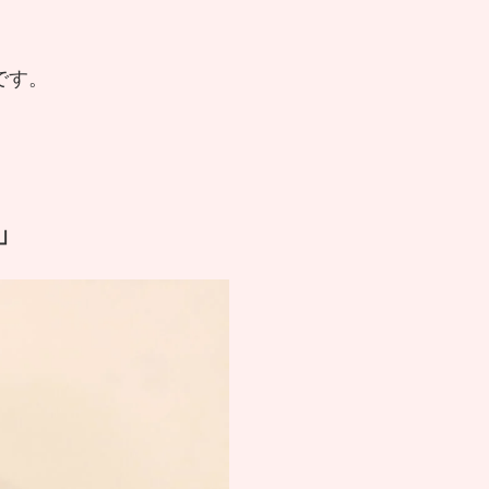
です。
」