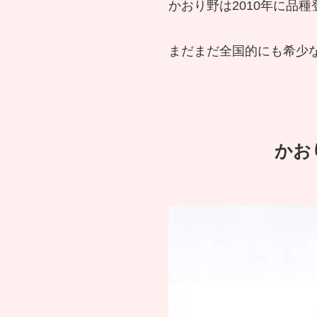
かおり野は2010年に品
まだまだ全国的にも希少
かお
い