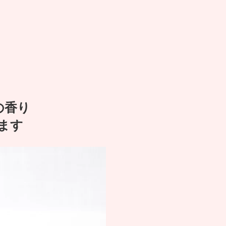
の香り
ます